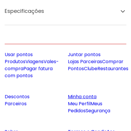
Especificações
Usar pontos
Juntar pontos
Produtos
Viagens
Vales-
Lojas Parceiras
Comprar
compra
Pagar fatura
Pontos
Clube
Restaurantes
com pontos
Descontos
Minha conta
Parceiros
Meu Perfil
Meus
Pedidos
Segurança