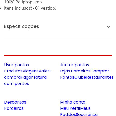
100% Polipropileno
Itens inclusos: - 01 vestido.
Especificações
Usar pontos
Juntar pontos
Produtos
Viagens
Vales-
Lojas Parceiras
Comprar
compra
Pagar fatura
Pontos
Clube
Restaurantes
com pontos
Descontos
Minha conta
Parceiros
Meu Perfil
Meus
Pedidos
Segurança