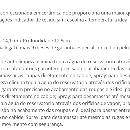
de confeccionada em cerâmica que proporciona uma maior q
cações Indicador de tecido sim: escolha a temperatura ideal 
a 14,1cm x Profundidade 12,5cm.
a legal e mais 9 meses de garantia especial concedida pelo 
de auto limpeza elimina toda a água do reservatório atrav
borda salva botões garantem precisão no acabamento das rou
esamassar as roupas diretamente no cabide; Spray: para de
peza elimina toda a água do reservatório através dos orifí
s garantem precisão no acabamento das roupas e é ideal pa
as diretamente no cabide; Spray: para desamassar até mesmo
a a água do reservatório através dos orifícios de vapor, 
isão no acabamento das roupas e é ideal para passar entre 
no cabide; Spray: para desamassar até mesmo as rugas e vi
 de movimento com segurança.