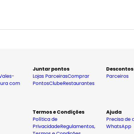
Juntar pontos
Descontos
Vales-
Lojas Parceiras
Comprar
Parceiros
tura com
Pontos
Clube
Restaurantes
Termos e Condições
Ajuda
Política de
Precisa de 
Privacidade
Regulamentos,
WhatsApp
Termos e Condições