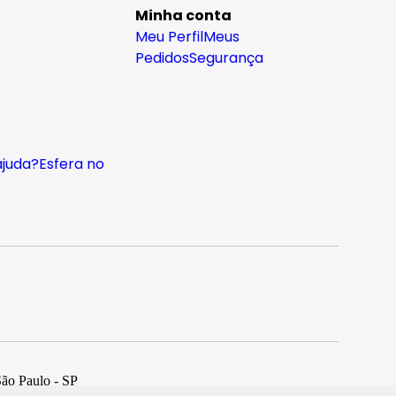
Minha conta
Meu Perfil
Meus
Pedidos
Segurança
ajuda?
Esfera no
São Paulo - SP