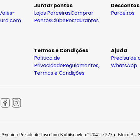
Juntar pontos
Descontos
Vales-
Lojas Parceiras
Comprar
Parceiros
tura com
Pontos
Clube
Restaurantes
Termos e Condições
Ajuda
Política de
Precisa de 
Privacidade
Regulamentos,
WhatsApp
Termos e Condições
 Avenida Presidente Juscelino Kubitschek, nº 2041 e 2235, Bloco A - 