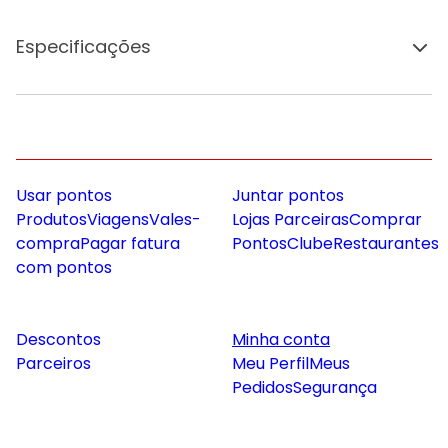
Especificações
Usar pontos
Juntar pontos
Produtos
Viagens
Vales-
Lojas Parceiras
Comprar
compra
Pagar fatura
Pontos
Clube
Restaurantes
com pontos
Descontos
Minha conta
Parceiros
Meu Perfil
Meus
Pedidos
Segurança