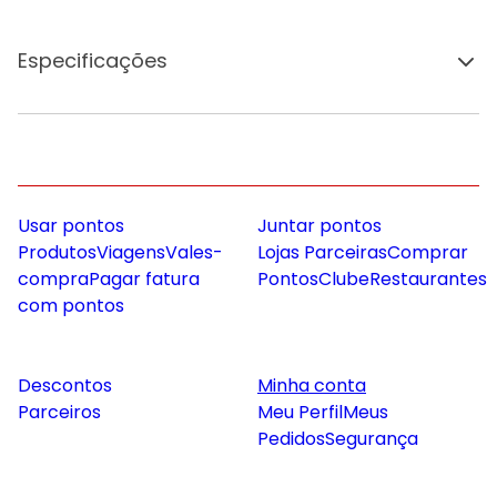
Especificações
Usar pontos
Juntar pontos
Produtos
Viagens
Vales-
Lojas Parceiras
Comprar
compra
Pagar fatura
Pontos
Clube
Restaurantes
com pontos
Descontos
Minha conta
Parceiros
Meu Perfil
Meus
Pedidos
Segurança