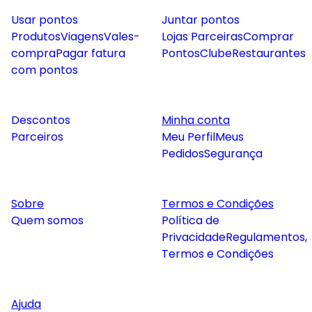
Usar pontos
Juntar pontos
Produtos
Viagens
Vales-
Lojas Parceiras
Comprar
compra
Pagar fatura
Pontos
Clube
Restaurantes
com pontos
Descontos
Minha conta
Parceiros
Meu Perfil
Meus
Pedidos
Segurança
Sobre
Termos e Condições
Quem somos
Política de
Privacidade
Regulamentos,
Termos e Condições
Ajuda