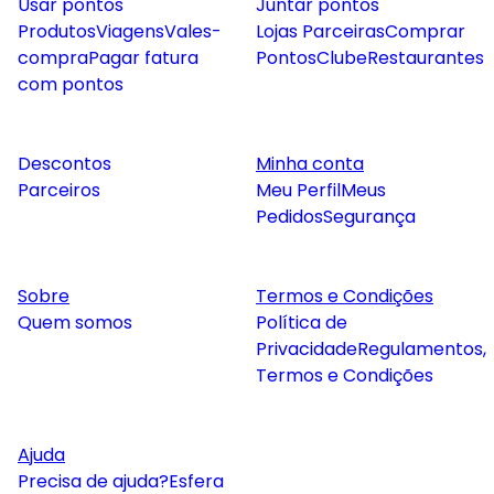
Usar pontos
Juntar pontos
Produtos
Viagens
Vales-
Lojas Parceiras
Comprar
compra
Pagar fatura
Pontos
Clube
Restaurantes
com pontos
Descontos
Minha conta
Parceiros
Meu Perfil
Meus
Pedidos
Segurança
Sobre
Termos e Condições
Quem somos
Política de
Privacidade
Regulamentos,
Termos e Condições
Ajuda
Precisa de ajuda?
Esfera