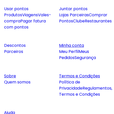
Usar pontos
Juntar pontos
Produtos
Viagens
Vales-
Lojas Parceiras
Comprar
compra
Pagar fatura
Pontos
Clube
Restaurantes
com pontos
Descontos
Minha conta
Parceiros
Meu Perfil
Meus
Pedidos
Segurança
Sobre
Termos e Condições
Quem somos
Política de
Privacidade
Regulamentos,
Termos e Condições
Ajuda