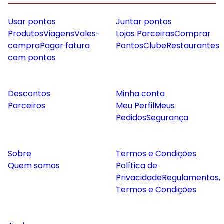
Usar pontos
Juntar pontos
Produtos
Viagens
Vales-
Lojas Parceiras
Comprar
compra
Pagar fatura
Pontos
Clube
Restaurantes
com pontos
Descontos
Minha conta
Parceiros
Meu Perfil
Meus
Pedidos
Segurança
Sobre
Termos e Condições
Quem somos
Política de
Privacidade
Regulamentos,
Termos e Condições