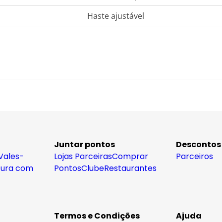
Haste ajustável
Juntar pontos
Descontos
Vales-
Lojas Parceiras
Comprar
Parceiros
tura com
Pontos
Clube
Restaurantes
Termos e Condições
Ajuda