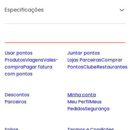
Especificações
Usar pontos
Juntar pontos
Produtos
Viagens
Vales-
Lojas Parceiras
Comprar
compra
Pagar fatura
Pontos
Clube
Restaurantes
com pontos
Descontos
Minha conta
Parceiros
Meu Perfil
Meus
Pedidos
Segurança
Sobre
Termos e Condições