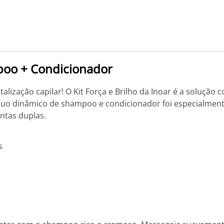
mpoo + Condicionador
lização capilar! O Kit Força e Brilho da Inoar é a solução
e duo dinâmico de shampoo e condicionador foi especialmen
ontas duplas.
s