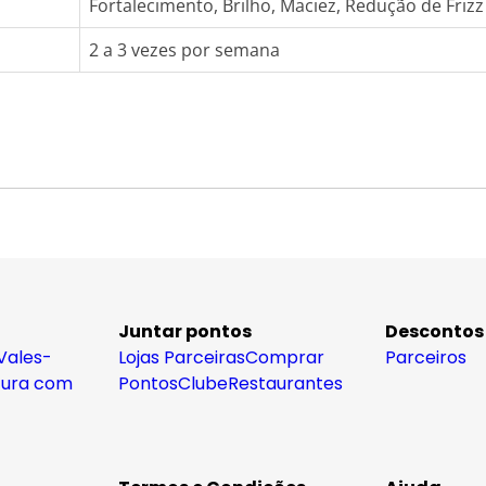
Fortalecimento, Brilho, Maciez, Redução de Frizz
2 a 3 vezes por semana
Juntar pontos
Descontos
Vales-
Lojas Parceiras
Comprar
Parceiros
tura com
Pontos
Clube
Restaurantes