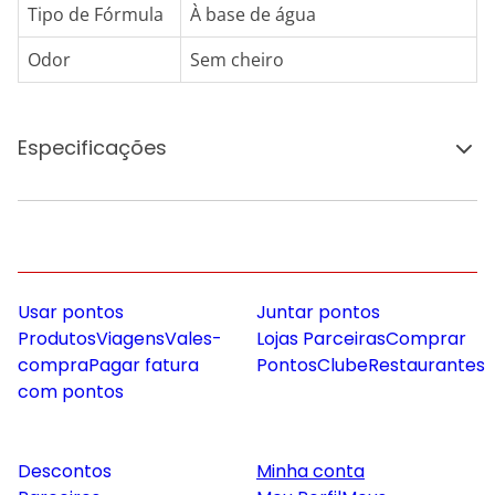
Tipo de Fórmula
À base de água
Odor
Sem cheiro
Especificações
Usar pontos
Juntar pontos
Produtos
Viagens
Vales-
Lojas Parceiras
Comprar
compra
Pagar fatura
Pontos
Clube
Restaurantes
com pontos
Descontos
Minha conta