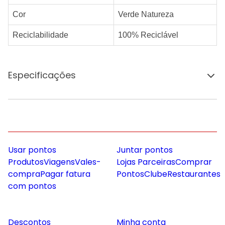
Cor
Verde Natureza
Reciclabilidade
100% Reciclável
Especificações
Usar pontos
Juntar pontos
Produtos
Viagens
Vales-
Lojas Parceiras
Comprar
compra
Pagar fatura
Pontos
Clube
Restaurantes
com pontos
Descontos
Minha conta