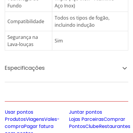
Fundo
Aço Inox)
Todos os tipos de fogão,
Compatibilidade
incluindo indução
Segurança na
Sim
Lava-louças
Especificações
Usar pontos
Juntar pontos
Produtos
Viagens
Vales-
Lojas Parceiras
Comprar
compra
Pagar fatura
Pontos
Clube
Restaurantes