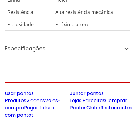
Resistência
Alta resistência mecânica
Porosidade
Próxima a zero
Especificações
Usar pontos
Juntar pontos
Produtos
Viagens
Vales-
Lojas Parceiras
Comprar
compra
Pagar fatura
Pontos
Clube
Restaurantes
com pontos