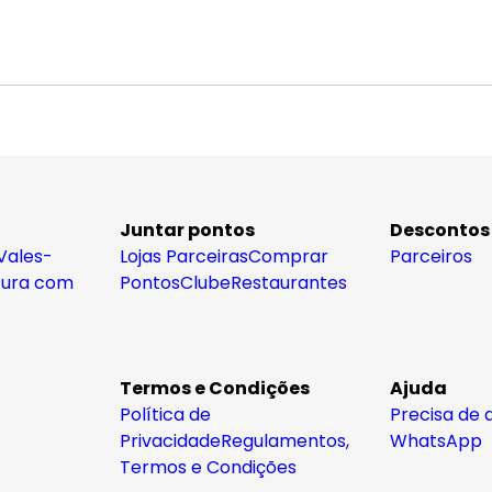
Juntar pontos
Descontos
Vales-
Lojas Parceiras
Comprar
Parceiros
tura com
Pontos
Clube
Restaurantes
Termos e Condições
Ajuda
Política de
Precisa de 
Privacidade
Regulamentos,
WhatsApp
Termos e Condições