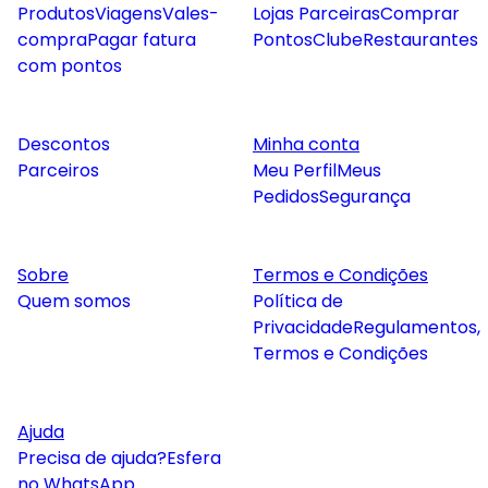
Produtos
Viagens
Vales-
Lojas Parceiras
Comprar
compra
Pagar fatura
Pontos
Clube
Restaurantes
com pontos
Descontos
Minha conta
Parceiros
Meu Perfil
Meus
Pedidos
Segurança
Sobre
Termos e Condições
Quem somos
Política de
Privacidade
Regulamentos,
Termos e Condições
Ajuda
Precisa de ajuda?
Esfera
no WhatsApp