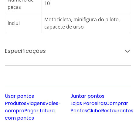
10
peças
Motocicleta, minifigura do piloto,
Inclui
capacete de urso
Especificações
Usar pontos
Juntar pontos
Produtos
Viagens
Vales-
Lojas Parceiras
Comprar
compra
Pagar fatura
Pontos
Clube
Restaurantes
com pontos