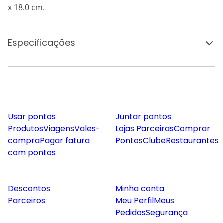
x 18.0 cm.
Especificações
Usar pontos
Juntar pontos
Produtos
Viagens
Vales-
Lojas Parceiras
Comprar
compra
Pagar fatura
Pontos
Clube
Restaurantes
com pontos
Descontos
Minha conta
Parceiros
Meu Perfil
Meus
Pedidos
Segurança