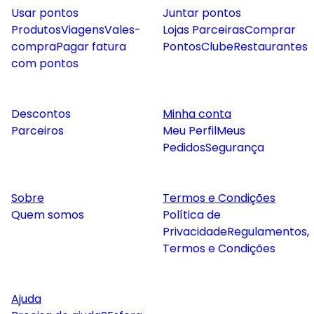
Usar pontos
Juntar pontos
Produtos
Viagens
Vales-
Lojas Parceiras
Comprar
compra
Pagar fatura
Pontos
Clube
Restaurantes
com pontos
Descontos
Minha conta
Parceiros
Meu Perfil
Meus
Pedidos
Segurança
Sobre
Termos e Condições
Quem somos
Política de
Privacidade
Regulamentos,
Termos e Condições
Ajuda