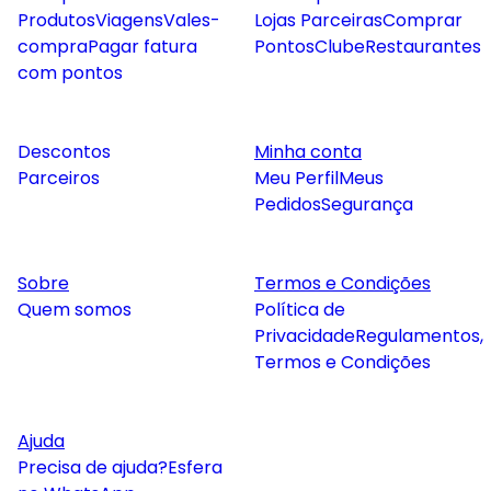
Produtos
Viagens
Vales-
Lojas Parceiras
Comprar
compra
Pagar fatura
Pontos
Clube
Restaurantes
com pontos
Descontos
Minha conta
Parceiros
Meu Perfil
Meus
Pedidos
Segurança
Sobre
Termos e Condições
Quem somos
Política de
Privacidade
Regulamentos,
Termos e Condições
Ajuda
Precisa de ajuda?
Esfera