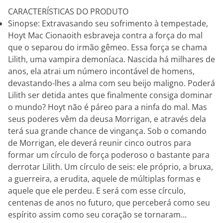
CARACTERÍSTICAS DO PRODUTO
Sinopse: Extravasando seu sofrimento à tempestade,
Hoyt Mac Cionaoith esbraveja contra a força do mal
que o separou do irmão gêmeo. Essa força se chama
Lilith, uma vampira demoníaca. Nascida há milhares de
anos, ela atrai um número incontável de homens,
devastando-lhes a alma com seu beijo maligno. Poderá
Lilith ser detida antes que finalmente consiga dominar
o mundo? Hoyt não é páreo para a ninfa do mal. Mas
seus poderes vêm da deusa Morrigan, e através dela
terá sua grande chance de vingança. Sob o comando
de Morrigan, ele deverá reunir cinco outros para
formar um círculo de força poderoso o bastante para
derrotar Lilith. Um círculo de seis: ele próprio, a bruxa,
a guerreira, a erudita, aquele de múltiplas formas e
aquele que ele perdeu. E será com esse círculo,
centenas de anos no futuro, que perceberá como seu
espírito assim como seu coração se tornaram...