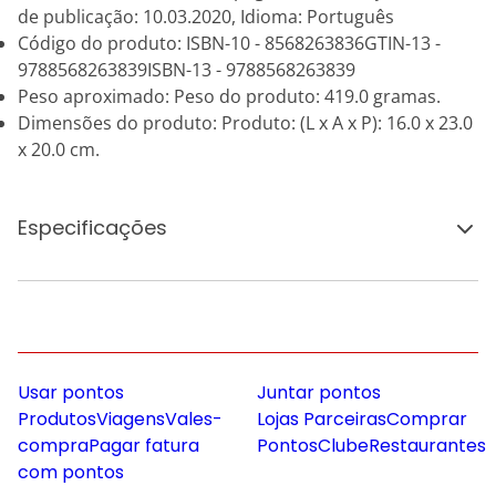
de publicação: 10.03.2020, Idioma: Português
Código do produto: ISBN-10 - 8568263836GTIN-13 -
9788568263839ISBN-13 - 9788568263839
Peso aproximado: Peso do produto: 419.0 gramas.
Dimensões do produto: Produto: (L x A x P): 16.0 x 23.0
x 20.0 cm.
Especificações
Usar pontos
Juntar pontos
Produtos
Viagens
Vales-
Lojas Parceiras
Comprar
compra
Pagar fatura
Pontos
Clube
Restaurantes
com pontos