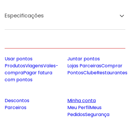
Especificações
Usar pontos
Juntar pontos
Produtos
Viagens
Vales-
Lojas Parceiras
Comprar
compra
Pagar fatura
Pontos
Clube
Restaurantes
com pontos
Descontos
Minha conta
Parceiros
Meu Perfil
Meus
Pedidos
Segurança