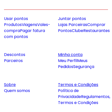
Usar pontos
Juntar pontos
Produtos
Viagens
Vales-
Lojas Parceiras
Comprar
compra
Pagar fatura
Pontos
Clube
Restaurantes
com pontos
Descontos
Minha conta
Parceiros
Meu Perfil
Meus
Pedidos
Segurança
Sobre
Termos e Condições
Quem somos
Política de
Privacidade
Regulamentos,
Termos e Condições