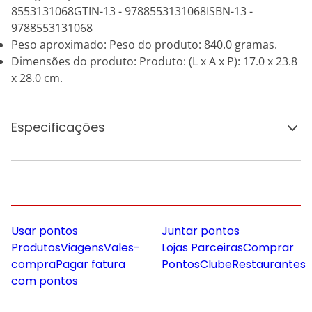
8553131068GTIN-13 - 9788553131068ISBN-13 -
9788553131068
Peso aproximado: Peso do produto: 840.0 gramas.
Dimensões do produto: Produto: (L x A x P): 17.0 x 23.8
x 28.0 cm.
Especificações
Usar pontos
Juntar pontos
Produtos
Viagens
Vales-
Lojas Parceiras
Comprar
compra
Pagar fatura
Pontos
Clube
Restaurantes
com pontos