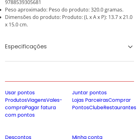
9788539305681
Peso aproximado: Peso do produto: 320.0 gramas.
Dimensões do produto: Produto: (L x A x P): 13.7 x 21.0
x 15.0 cm.
Especificações
Usar pontos
Juntar pontos
Produtos
Viagens
Vales-
Lojas Parceiras
Comprar
compra
Pagar fatura
Pontos
Clube
Restaurantes
com pontos
Descontos
Minha conta