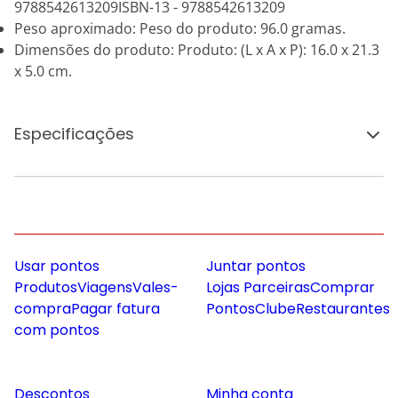
9788542613209ISBN-13 - 9788542613209
Peso aproximado: Peso do produto: 96.0 gramas.
Dimensões do produto: Produto: (L x A x P): 16.0 x 21.3
x 5.0 cm.
Especificações
Usar pontos
Juntar pontos
Produtos
Viagens
Vales-
Lojas Parceiras
Comprar
compra
Pagar fatura
Pontos
Clube
Restaurantes
com pontos
Descontos
Minha conta