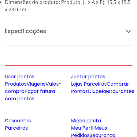
Dimensões do produto: Produto: (L x A x P): 15.5 x 15.5
x 23.0 cm.
Especificações
Usar pontos
Juntar pontos
Produtos
Viagens
Vales-
Lojas Parceiras
Comprar
compra
Pagar fatura
Pontos
Clube
Restaurantes
com pontos
Descontos
Minha conta
Parceiros
Meu Perfil
Meus
Pedidos
Segurança