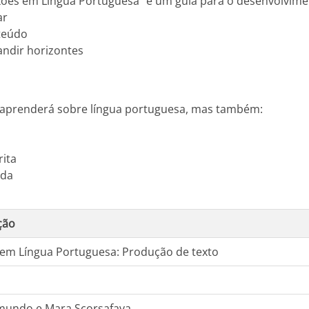
ões em Língua Portuguesa" é um guia para o desenvolvimento
ar
teúdo
ndir horizontes
s aprenderá sobre língua portuguesa, mas também:
ita
ada
ção
em Língua Portuguesa: Produção de texto
mundo e Mara Scorsafava