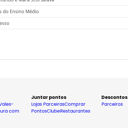
s do Ensino Médio
resso
Juntar pontos
Descontos
Vales-
Lojas Parceiras
Comprar
Parceiros
tura com
Pontos
Clube
Restaurantes