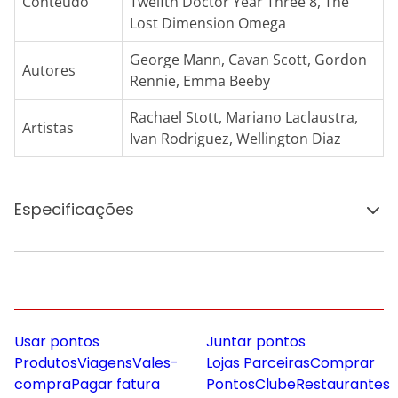
Conteúdo
Twelfth Doctor Year Three 8, The
Lost Dimension Omega
George Mann, Cavan Scott, Gordon
Autores
Rennie, Emma Beeby
Rachael Stott, Mariano Laclaustra,
Artistas
Ivan Rodriguez, Wellington Diaz
Especificações
Usar pontos
Juntar pontos
Produtos
Viagens
Vales-
Lojas Parceiras
Comprar
compra
Pagar fatura
Pontos
Clube
Restaurantes