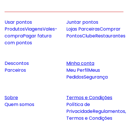
Usar pontos
Juntar pontos
Produtos
Viagens
Vales-
Lojas Parceiras
Comprar
compra
Pagar fatura
Pontos
Clube
Restaurantes
com pontos
Descontos
Minha conta
Parceiros
Meu Perfil
Meus
Pedidos
Segurança
Sobre
Termos e Condições
Quem somos
Política de
Privacidade
Regulamentos,
Termos e Condições