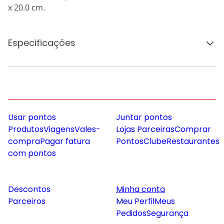
x 20.0 cm.
Especificações
Usar pontos
Juntar pontos
Produtos
Viagens
Vales-
Lojas Parceiras
Comprar
compra
Pagar fatura
Pontos
Clube
Restaurantes
com pontos
Descontos
Minha conta
Parceiros
Meu Perfil
Meus
Pedidos
Segurança