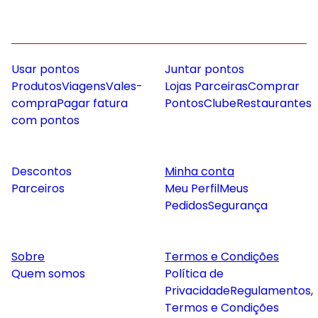
Usar pontos
Juntar pontos
Produtos
Viagens
Vales-
Lojas Parceiras
Comprar
compra
Pagar fatura
Pontos
Clube
Restaurantes
com pontos
Descontos
Minha conta
Parceiros
Meu Perfil
Meus
Pedidos
Segurança
Sobre
Termos e Condições
Quem somos
Política de
Privacidade
Regulamentos,
Termos e Condições