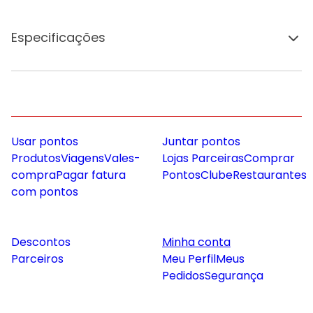
Especificações
Usar pontos
Juntar pontos
Produtos
Viagens
Vales-
Lojas Parceiras
Comprar
compra
Pagar fatura
Pontos
Clube
Restaurantes
com pontos
Descontos
Minha conta
Parceiros
Meu Perfil
Meus
Pedidos
Segurança