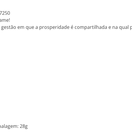
67250
lame!
e gestão em que a prosperidade é compartilhada e na qual p
balagem: 28g