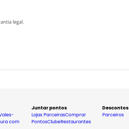
m
antia legal.
Juntar pontos
Descontos
Vales-
Lojas Parceiras
Comprar
Parceiros
tura com
Pontos
Clube
Restaurantes