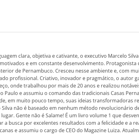
uagem clara, objetiva e cativante, o executivo Marcelo Silv
otivados e em constante desenvolvimento. Protagonista de
terior de Pernambuco. Cresceu nesse ambiente e, com muit
ado profissional. Criativo, inovador e pragmático, o autor
ço, onde trabalhou por mais de 20 anos e realizou notávei
São Paulo e assumiu o comando das tradicionais Casas Per
nde, em muito pouco tempo, suas ideias transformadoras r
lo Silva não é baseado em nenhum método revolucionário d
lugar. Gente não é Salame! É um livro volume 1 que desven
ar a busca por excelentes resultados com a felicidade e a r
as e assumiu o cargo de CEO do Magazine Luiza. Atualment