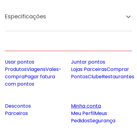
Especificações
Usar pontos
Juntar pontos
Produtos
Viagens
Vales-
Lojas Parceiras
Comprar
compra
Pagar fatura
Pontos
Clube
Restaurantes
com pontos
Descontos
Minha conta
Parceiros
Meu Perfil
Meus
Pedidos
Segurança