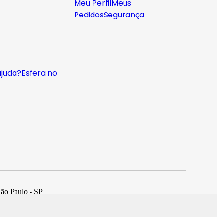
Meu Perfil
Meus
Pedidos
Segurança
ajuda?
Esfera no
São Paulo - SP