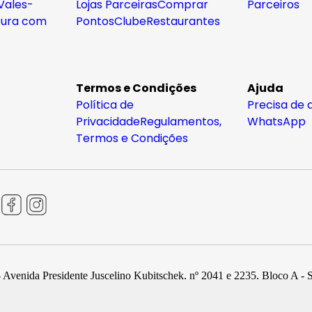
Vales-
Lojas Parceiras
Comprar
Parceiros
tura com
Pontos
Clube
Restaurantes
Termos e Condições
Ajuda
Política de
Precisa de 
Privacidade
Regulamentos,
WhatsApp
Termos e Condições
 Avenida Presidente Juscelino Kubitschek, nº 2041 e 2235, Bloco A - 