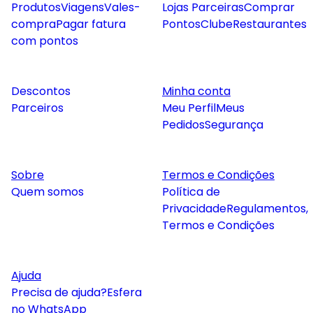
Produtos
Viagens
Vales-
Lojas Parceiras
Comprar
compra
Pagar fatura
Pontos
Clube
Restaurantes
com pontos
Descontos
Minha conta
Parceiros
Meu Perfil
Meus
Pedidos
Segurança
Sobre
Termos e Condições
Quem somos
Política de
Privacidade
Regulamentos,
Termos e Condições
Ajuda
Precisa de ajuda?
Esfera
no WhatsApp