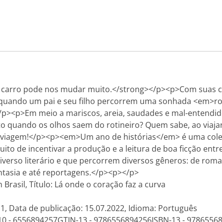
rro pode nos mudar muito.</strong></p><p>Com suas curva
quando um pai e seu filho percorrem uma sonhada <em>roa
</p><p>Em meio a mariscos, areia, saudades e mal-entendi
to quando os olhos saem do rotineiro? Quem sabe, ao viaja
iagem!</p><p><em>Um ano de histórias</em> é uma coleção
uito de incentivar a produção e a leitura de boa ficção entr
erso literário e que percorrem diversos gêneros: de roman
fantasia e até reportagens.</p><p></p>
Brasil, Título: Lá onde o coração faz a curva
 1, Data de publicação: 15.07.2022, Idioma: Português
10 - 6556894257GTIN-13 - 9786556894256ISBN-13 - 9786556