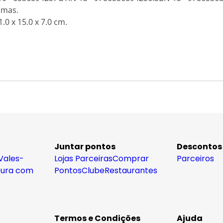
amas.
.0 x 15.0 x 7.0 cm.
Juntar pontos
Descontos
Vales-
Lojas Parceiras
Comprar
Parceiros
tura com
Pontos
Clube
Restaurantes
Termos e Condições
Ajuda