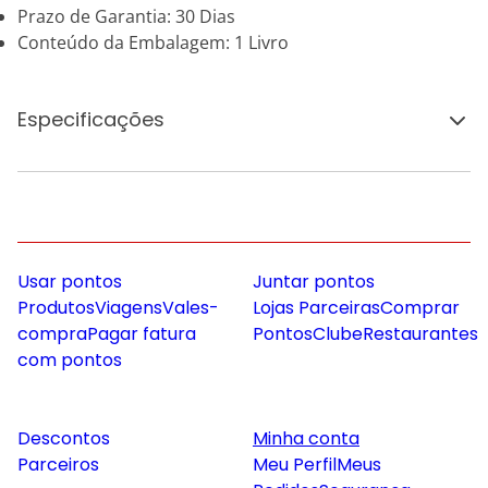
Prazo de Garantia: 30 Dias
Conteúdo da Embalagem: 1 Livro
Especificações
Usar pontos
Juntar pontos
Produtos
Viagens
Vales-
Lojas Parceiras
Comprar
compra
Pagar fatura
Pontos
Clube
Restaurantes
com pontos
Descontos
Minha conta
Parceiros
Meu Perfil
Meus