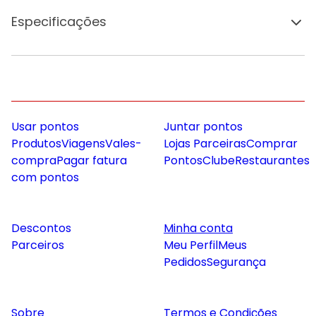
Especificações
Usar pontos
Juntar pontos
Produtos
Viagens
Vales-
Lojas Parceiras
Comprar
compra
Pagar fatura
Pontos
Clube
Restaurantes
com pontos
Descontos
Minha conta
Parceiros
Meu Perfil
Meus
Pedidos
Segurança
Sobre
Termos e Condições