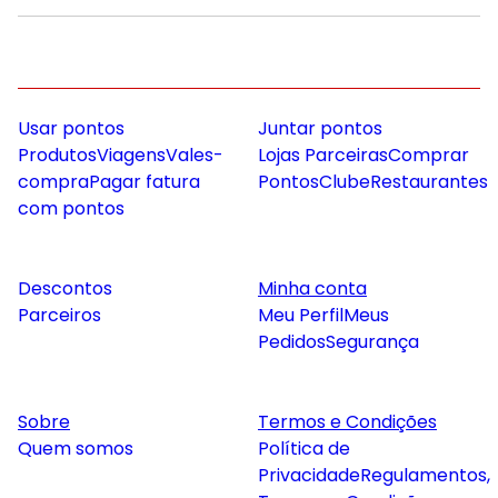
Usar pontos
Juntar pontos
Produtos
Viagens
Vales-
Lojas Parceiras
Comprar
compra
Pagar fatura
Pontos
Clube
Restaurantes
com pontos
Descontos
Minha conta
Parceiros
Meu Perfil
Meus
Pedidos
Segurança
Sobre
Termos e Condições
Quem somos
Política de
Privacidade
Regulamentos,