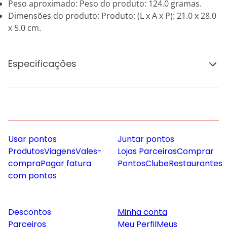
Peso aproximado: Peso do produto: 124.0 gramas.
Dimensões do produto: Produto: (L x A x P): 21.0 x 28.0
x 5.0 cm.
Especificações
Usar pontos
Juntar pontos
Produtos
Viagens
Vales-
Lojas Parceiras
Comprar
compra
Pagar fatura
Pontos
Clube
Restaurantes
com pontos
Descontos
Minha conta
Parceiros
Meu Perfil
Meus