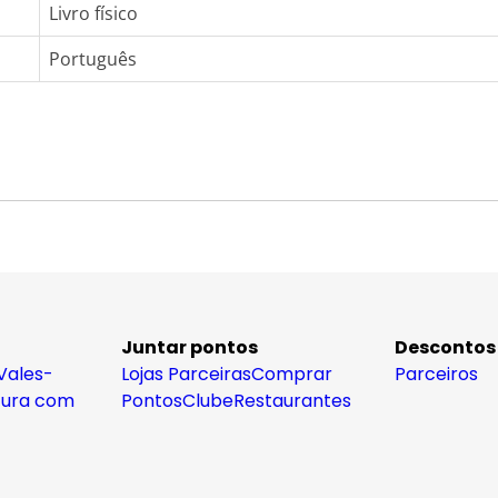
Livro físico
Português
Juntar pontos
Descontos
Vales-
Lojas Parceiras
Comprar
Parceiros
tura com
Pontos
Clube
Restaurantes