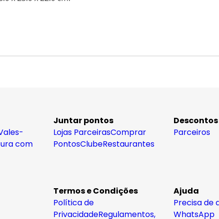
Juntar pontos
Descontos
Vales-
Lojas Parceiras
Comprar
Parceiros
tura com
Pontos
Clube
Restaurantes
Termos e Condições
Ajuda
Política de
Precisa de 
Privacidade
Regulamentos,
WhatsApp