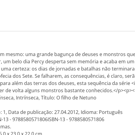
ssim mesmo: uma grande bagunça de deuses e monstros que,
ar, um belo dia Percy desperta sem memória e acaba em u
uma certeza: os dias de jornadas e batalhas não terminar
fecia dos Sete. Se falharem, as consequências, é claro, se
ra além das terras dos deuses, esta sequência da série <
azer de volta alguns monstros bastante conhecidos.</p><p><
ínseca, Intrínseca, Título: O filho de Netuno
: 1, Data de publicação: 27.04.2012, Idioma: Português
N-13 - 9788580571806ISBN-13 - 9788580571806
amas.
.0 x 23.0 x 22.0 cm.