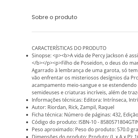
Sobre o produto
CARACTERÍSTICAS DO PRODUTO
Sinopse: <p><b>A vida de Percy Jackson é a
</b></p><p>Filho de Poseidon, o deus do m
Agarrado à lembrança de uma garota, só tem 
vão enfrentar os misteriosos desígnios da Pro
acampamento meio-sangue e se estendendo pa
semideuses e criaturas incríveis, além de tr
Informações técnicas: Editora: Intrínseca, Intr
Autor: Riordan, Rick, Zampil, Raquel
Ficha técnica: Número de páginas: 432, Edição
Código do produto: ISBN-10 - 8580571804GTI
Peso aproximado: Peso do produto: 570.0 gr
Dimensões do produto: Produto: (L x A x P): 16