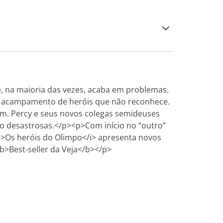
 na maioria das vezes, acaba em problemas.
m acampamento de heróis que não reconhece.
am. Percy e seus novos colegas semideuses
rão desastrosas.</p><p>Com início no “outro”
i>Os heróis do Olimpo</i> apresenta novos
b>Best-seller da Veja</b></p>