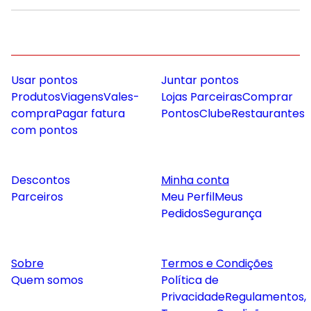
Usar pontos
Juntar pontos
Produtos
Viagens
Vales-
Lojas Parceiras
Comprar
compra
Pagar fatura
Pontos
Clube
Restaurantes
com pontos
Descontos
Minha conta
Parceiros
Meu Perfil
Meus
Pedidos
Segurança
Sobre
Termos e Condições
Quem somos
Política de
Privacidade
Regulamentos,