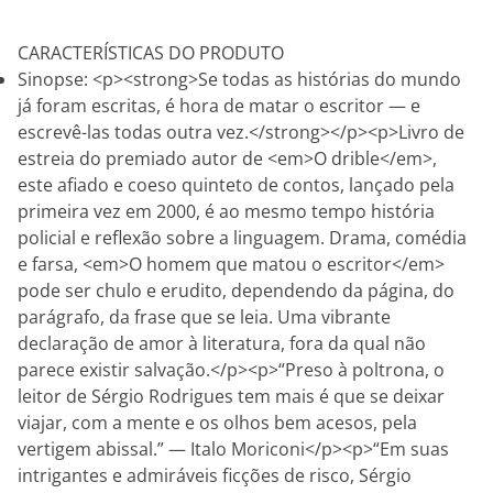
CARACTERÍSTICAS DO PRODUTO
Sinopse: <p><strong>Se todas as histórias do mundo
já foram escritas, é hora de matar o escritor — e
escrevê-las todas outra vez.</strong></p><p>Livro de
estreia do premiado autor de <em>O drible</em>,
este afiado e coeso quinteto de contos, lançado pela
primeira vez em 2000, é ao mesmo tempo história
policial e reflexão sobre a linguagem. Drama, comédia
e farsa, <em>O homem que matou o escritor</em>
pode ser chulo e erudito, dependendo da página, do
parágrafo, da frase que se leia. Uma vibrante
declaração de amor à literatura, fora da qual não
parece existir salvação.</p><p>“Preso à poltrona, o
leitor de Sérgio Rodrigues tem mais é que se deixar
viajar, com a mente e os olhos bem acesos, pela
vertigem abissal.” — Italo Moriconi</p><p>“Em suas
intrigantes e admiráveis ficções de risco, Sérgio