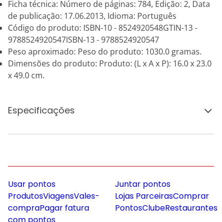
Ficha técnica: Número de páginas: 784, Edição: 2, Data
de publicação: 17.06.2013, Idioma: Português
Código do produto: ISBN-10 - 8524920548GTIN-13 -
9788524920547ISBN-13 - 9788524920547
Peso aproximado: Peso do produto: 1030.0 gramas.
Dimensões do produto: Produto: (L x A x P): 16.0 x 23.0
x 49.0 cm.
Especificações
Usar pontos
Juntar pontos
Produtos
Viagens
Vales-
Lojas Parceiras
Comprar
compra
Pagar fatura
Pontos
Clube
Restaurantes
com pontos