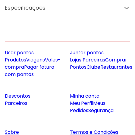
Especificações
Usar pontos
Juntar pontos
Produtos
Viagens
Vales-
Lojas Parceiras
Comprar
compra
Pagar fatura
Pontos
Clube
Restaurantes
com pontos
Descontos
Minha conta
Parceiros
Meu Perfil
Meus
Pedidos
Segurança
Sobre
Termos e Condições